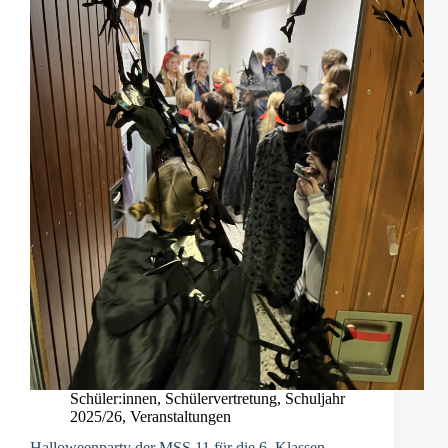
Schüler:innen
,
Schülervertretung
,
Schuljahr
2025/26
,
Veranstaltungen
Halloweenparty der MSS 11 für die 6. Klassen