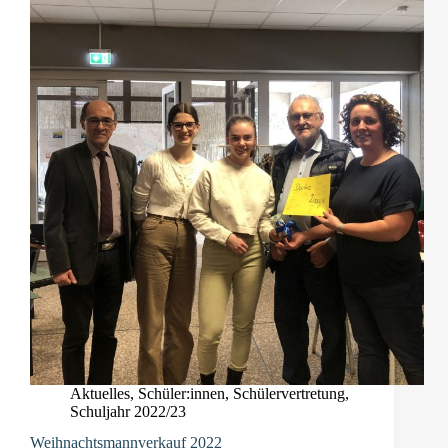
Aktuelles
,
Schüler:innen
,
Schülervertretung
,
Schuljahr 2022/23
Weihnachtsmannverkauf 2022