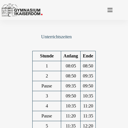
Zum
Inhalt
springen
Unterrichtszeiten
Stunde
Anfang
Ende
1
08:05
08:50
2
08:50
09:35
Pause
09:35
09:50
3
09:50
10:35
4
10:35
11:20
Pause
11:20
11:35
5
11:35
12:20