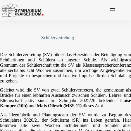
Zum
Inhalt
springen
Schülervertretung
Die Schülervertretung (SV) bildet das Herzstück der Beteiligung von
Schülerinnen und Schülern an unserer Schule. Als wichtigstes
Gremium der Schülerschaft tritt die SV als Klassensprecherkonferenz
alle sechs bis acht Wochen zusammen, um wichtige Angelegenheiten
und Projekte zu besprechen und kreative Impulse für den Schulalltag
zu geben.
Geleitet wird die SV von zwei Schülervertretern, die gemeinsam als
Brücke für einen lebhaften Austausch zwischen Schüler-, Lehrer- und
Elternschaft aktiv sind. Im Schuljahr 2025/26 bekleiden
Luise
Kemper (10b)
und
Mats Ollesch (MSS 11)
dieses Amt.
Als Ideenfabrik und Planungsteam der SV wurde zu Beginn des
Schuljahres 2020/21 der Schülerrat (SR) ins Leben gerufen. Hier
kommen alle zwei Wochen Schülerinnen und Schüler aller
Klassenstufen, die sich in besonderem Maße engagieren möchten,