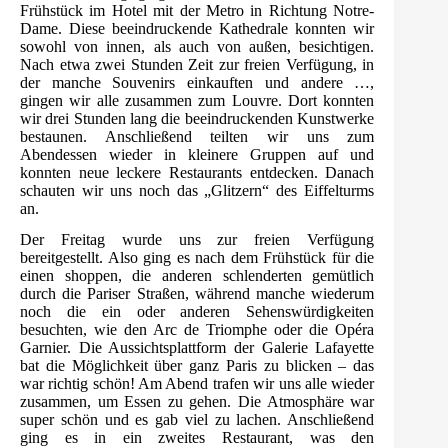
Frühstück im Hotel mit der Metro in Richtung Notre-
Dame. Diese beeindruckende Kathedrale konnten wir
sowohl von innen, als auch von außen, besichtigen.
Nach etwa zwei Stunden Zeit zur freien Verfügung, in
der manche Souvenirs einkauften und andere …,
gingen wir alle zusammen zum Louvre. Dort konnten
wir drei Stunden lang die beeindruckenden Kunstwerke
bestaunen. Anschließend teilten wir uns zum
Abendessen wieder in kleinere Gruppen auf und
konnten neue leckere Restaurants entdecken. Danach
schauten wir uns noch das „Glitzern“ des Eiffelturms
an.
Der Freitag wurde uns zur freien Verfügung
bereitgestellt. Also ging es nach dem Frühstück für die
einen shoppen, die anderen schlenderten gemütlich
durch die Pariser Straßen, während manche wiederum
noch die ein oder anderen Sehenswürdigkeiten
besuchten, wie den Arc de Triomphe oder die Opéra
Garnier. Die Aussichtsplattform der Galerie Lafayette
bat die Möglichkeit über ganz Paris zu blicken – das
war richtig schön! Am Abend trafen wir uns alle wieder
zusammen, um Essen zu gehen. Die Atmosphäre war
super schön und es gab viel zu lachen. Anschließend
ging es in ein zweites Restaurant, was den