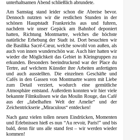
unterhaltsamen Abend schließlich abrundete.
Am Samstag stand leider schon die Abreise bevor.
Dennoch nutzten wir die restlichen Stunden in der
schönen Hauptstadt Frankreichs aus und fuhren,
nachdem wir unser Gepäck am Bahnhof deponiert
hatten, Richtung Montmartre, welches die höchste
natürliche Erhebung der Stadt ist. Dort besuchten wir
die Basilika Sacré-Cœur, welche sowohl von außen, als
auch von innen wunderschön war. Auch hier hatten wir
wieder die Möglichkeit das Gebiet in Kleingruppen zu
erkunden. Besonders beeindruckend war der Place du
Tertre, auf welchem Künstler ihre Arbeiten anfertigten
und auch ausstellten. Die einzelnen Geschäfte und
Cafés in den Gassen von Montmartre waren mit Liebe
zum Detail verziert, wodurch eine gemütliche
Atmosphäre entstand. Außerdem konnten wir hier viele
bekannte Filmkulissen wie das Moulin Rouge, das Café
aus der „fabelhaften Welt der Amelie“ und der
Zeichentrickserie „Miraculous“ entdecken!
Nach ganz vielen tollen neuen Eindrücken, Momenten
und Erlebnissen hieß es nun “Au revoir, Paris!” und bis
bald, denn für uns alle stand fest – wir werden wieder
kommen!