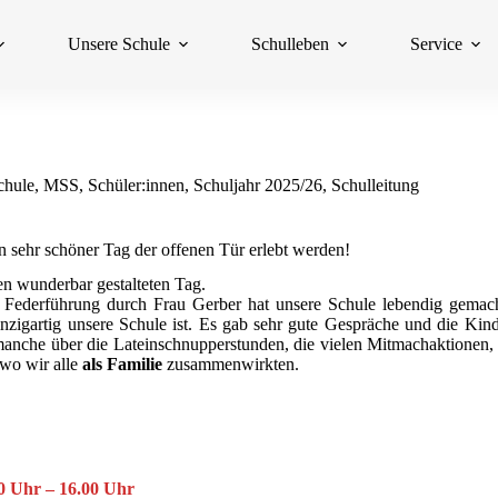
Unsere Schule
Schulleben
Service
chule
,
MSS
,
Schüler:innen
,
Schuljahr 2025/26
,
Schulleitung
sehr schöner Tag der offenen Tür erlebt werden!
en wunderbar gestalteten Tag.
Federführung durch Frau Gerber hat unsere Schule lebendig gemac
nzigartig unsere Schule ist. Es gab sehr gute Gespräche und die Kind
manche über die Lateinschnupperstunden, die vielen Mitmachaktionen, 
 wo wir alle
als Familie
zusammenwirkten.
00 Uhr – 16.00 Uhr