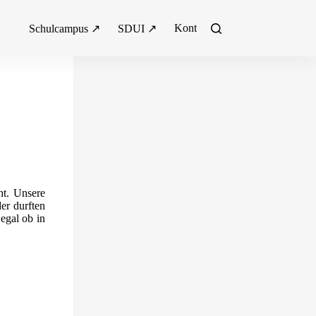
Kontakt
Schulcampus ↗
SDUI ↗
ht. Unsere
er durften
egal ob in