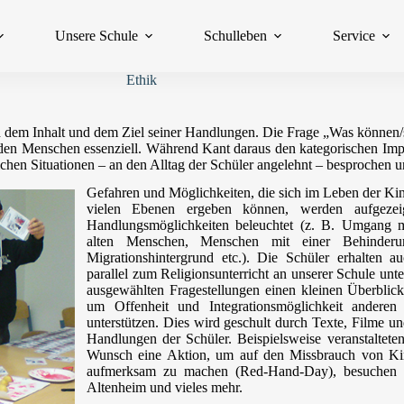
Unsere Schule
Schulleben
Service
Ethik
h dem Inhalt und dem Ziel seiner Handlungen. Die Frage „Was können/s
r den Menschen essenziell. Während Kant daraus den kategorischen Impe
hen Situationen – an den Alltag der Schüler angelehnt – besprochen un
Gefahren und Möglichkeiten, die sich im Leben der Ki
vielen Ebenen ergeben können, werden aufgezeig
Handlungsmöglichkeiten beleuchtet (z. B. Umgang 
alten Menschen, Menschen mit einer Behinder
Migrationshintergrund etc.). Die Schüler erhalten 
parallel zum Religionsunterricht an unserer Schule unt
ausgewählten Fragestellungen einen kleinen Überblick
um Offenheit und Integrationsmöglichkeit anderen
unterstützen. Dies wird geschult durch Texte, Filme un
Handlungen der Schüler. Beispielsweise veranstaltete
Wunsch eine Aktion, um auf den Missbrauch von Kin
aufmerksam zu machen (Red-Hand-Day), besuchen 
Altenheim und vieles mehr.