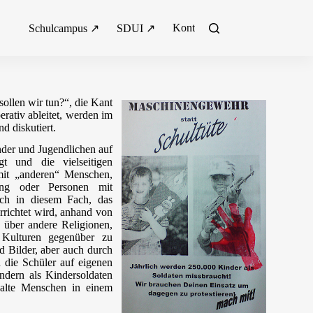
Kontakt
Schulcampus ↗
SDUI ↗
ollen wir tun?“, die Kant
rativ ableitet, werden im
d diskutiert.
nder und Jugendlichen auf
t und die vielseitigen
mit „anderen“ Menschen,
ung oder Personen mit
auch in diesem Fach, das
errichtet wird, anhand von
 über andere Religionen,
 Kulturen gegenüber zu
d Bilder, aber auch durch
n die Schüler auf eigenen
dern als Kindersoldaten
alte Menschen in einem